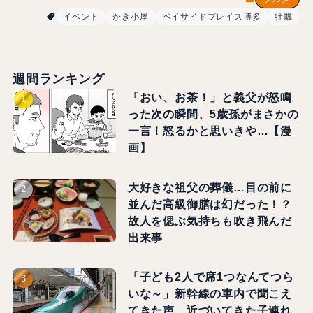
イベント
かき小屋
ベイサイドプレイス博多
牡蠣
週間ランキング
「おい、お茶！」と義父が怒鳴
った次の瞬間、5歳孫がまさかの
一言！怒るかと思いきや…【漫
画】
大好きな祖父の葬儀…目の前に
並んだ高級御膳は幻だった！？
故人を偲ぶ気持ちも吹き飛んだ
出来事
「子ども2人で席1つなんてつら
いな～」新幹線の車内で聞こえ
てきた声…近づいてきた子連れ