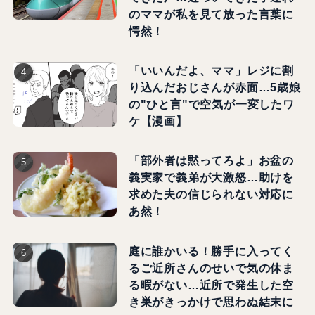
のママが私を見て放った言葉に
愕然！
「いいんだよ、ママ」レジに割
り込んだおじさんが赤面…5歳娘
の"ひと言"で空気が一変したワ
ケ【漫画】
「部外者は黙ってろよ」お盆の
義実家で義弟が大激怒…助けを
求めた夫の信じられない対応に
あ然！
庭に誰かいる！勝手に入ってく
るご近所さんのせいで気の休ま
る暇がない…近所で発生した空
き巣がきっかけで思わぬ結末に