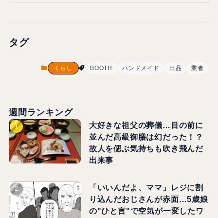
タグ
くらし
BOOTH
ハンドメイド
出品
業者
週間ランキング
大好きな祖父の葬儀…目の前に
並んだ高級御膳は幻だった！？
故人を偲ぶ気持ちも吹き飛んだ
出来事
「いいんだよ、ママ」レジに割
り込んだおじさんが赤面…5歳娘
の"ひと言"で空気が一変したワ