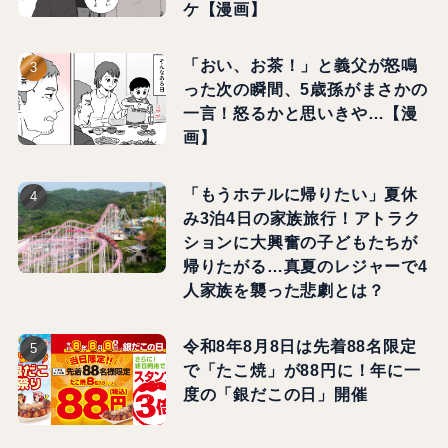
ケ【漫画】
「おい、お茶！」と義父が怒鳴
った次の瞬間、5歳孫がまさかの
一言！怒るかと思いきや…【漫
画】
「もうホテルに帰りたい」夏休
み3泊4日の家族旅行！アトラク
ションに大興奮の子どもたちが
帰りたがる…真夏のレジャーで4
人家族を襲った悲劇とは？
令和8年8月8日は先着88名限定
で「たこ焼」が88円に！年に一
度の「銀だこの日」開催