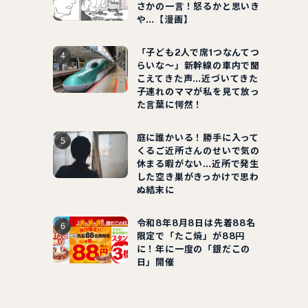
さかの一言！怒るかと思いき
や…【漫画】
「子ども2人で席1つなんてつ
らいな～」新幹線の車内で聞
こえてきた声…近づいてきた
子連れのママが私を見て放っ
た言葉に愕然！
庭に誰かいる！勝手に入って
くるご近所さんのせいで気の
休まる暇がない…近所で発生
した空き巣がきっかけで思わ
ぬ結末に
令和8年8月8日は先着88名
限定で「たこ焼」が88円
に！年に一度の「銀だこの
日」開催