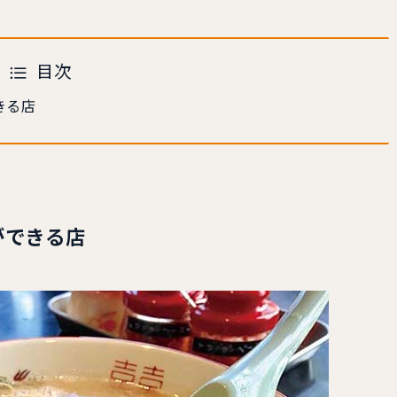
目次
きる店
ができる店