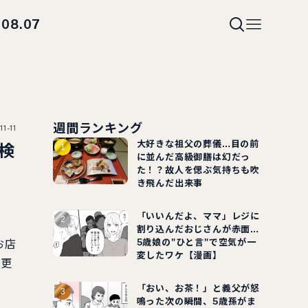
08.07
i
週間ランキング
11-11
大好きな祖父の葬儀…目の前
検
に並んだ高級御膳は幻だっ
た！？故人を偲ぶ気持ちも吹
き飛んだ出来事
「いいんだよ、ママ」レジに
割り込んだおじさんが赤面…
5歳娘の"ひと言"で空気が一
お店
変したワケ【漫画】
変更
「おい、お茶！」と義父が怒
鳴った次の瞬間、5歳孫がま