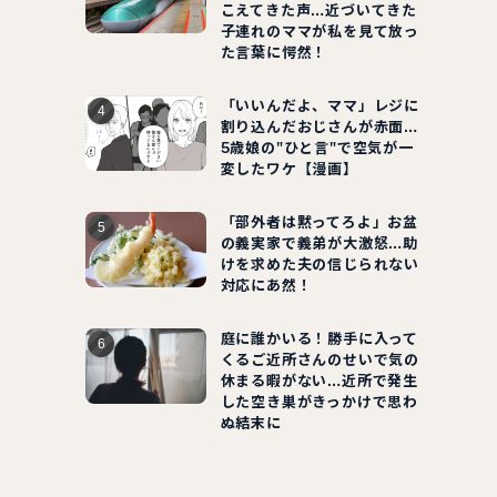
こえてきた声…近づいてきた
子連れのママが私を見て放っ
た言葉に愕然！
「いいんだよ、ママ」レジに
割り込んだおじさんが赤面…
5歳娘の"ひと言"で空気が一
変したワケ【漫画】
「部外者は黙ってろよ」お盆
の義実家で義弟が大激怒…助
けを求めた夫の信じられない
対応にあ然！
庭に誰かいる！勝手に入って
くるご近所さんのせいで気の
休まる暇がない…近所で発生
した空き巣がきっかけで思わ
ぬ結末に