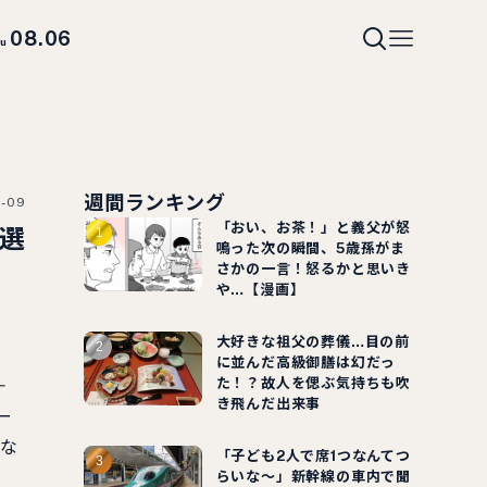
08.06
hu
週間ランキング
7-09
「おい、お茶！」と義父が怒
も選
鳴った次の瞬間、5歳孫がま
さかの一言！怒るかと思いき
や…【漫画】
大好きな祖父の葬儀…目の前
に並んだ高級御膳は幻だっ
た！？故人を偲ぶ気持ちも吹
＋
き飛んだ出来事
ー
得な
「子ども2人で席1つなんてつ
らいな～」新幹線の車内で聞