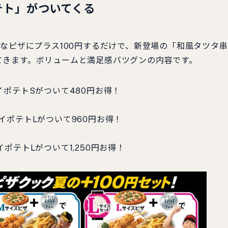
テト」がついてくる
きなピザにプラス100円するだけで、新登場の「和風タツタ
てきます。ボリュームと満足感バツグンの内容です。
イポテトSがついて480円お得！
イポテトLがついて960円お得！
ポテトLがついて1,250円お得！