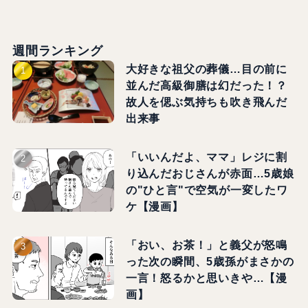
週間ランキング
大好きな祖父の葬儀…目の前に
並んだ高級御膳は幻だった！？
故人を偲ぶ気持ちも吹き飛んだ
出来事
「いいんだよ、ママ」レジに割
り込んだおじさんが赤面…5歳娘
の"ひと言"で空気が一変したワ
ケ【漫画】
「おい、お茶！」と義父が怒鳴
った次の瞬間、5歳孫がまさかの
一言！怒るかと思いきや…【漫
画】