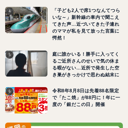
「子ども2人で席1つなんてつら
いな～」新幹線の車内で聞こえ
てきた声…近づいてきた子連れ
のママが私を見て放った言葉に
愕然！
庭に誰かいる！勝手に入ってく
るご近所さんのせいで気の休ま
る暇がない…近所で発生した空
き巣がきっかけで思わぬ結末に
令和8年8月8日は先着88名限定
で「たこ焼」が88円に！年に一
度の「銀だこの日」開催