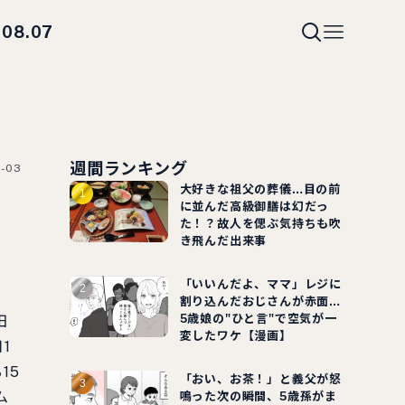
08.07
i
週間ランキング
7-03
大好きな祖父の葬儀…目の前
！
に並んだ高級御膳は幻だっ
た！？故人を偲ぶ気持ちも吹
き飛んだ出来事
「いいんだよ、ママ」レジに
割り込んだおじさんが赤面…
5歳娘の"ひと言"で空気が一
田
変したワケ【漫画】
1
15
「おい、お茶！」と義父が怒
ム
鳴った次の瞬間、5歳孫がま