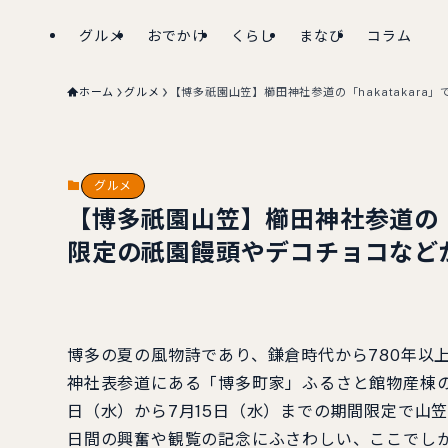
グルメ
おでかけ
くらし
まなび
コラム
ホーム
グルメ
【博多祇園山笠】櫛田神社参道の「hakatakar
グルメ
【博多祇園山笠】櫛田神社参道の「h
限定の祇園饅頭やデコチョコなど
博多の夏の風物詩であり、鎌倉時代から780年以
神社表参道にある「博多町家」ふるさと館物産棟のお土
日（水）から7月15日（水）までの期間限定で山
日間の興奮や観覧の記念にふさわしい、ここでし