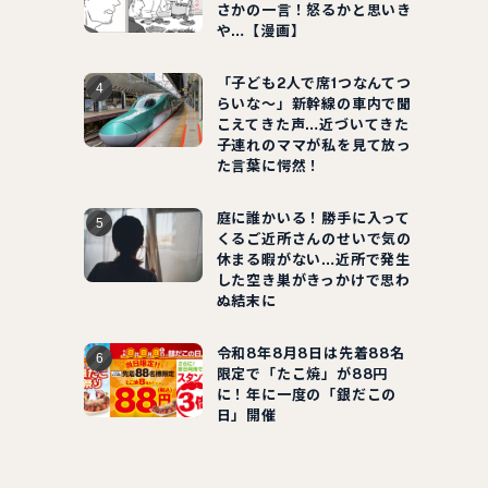
さかの一言！怒るかと思いき
。
や…【漫画】
「子ども2人で席1つなんてつ
らいな～」新幹線の車内で聞
こえてきた声…近づいてきた
子連れのママが私を見て放っ
た言葉に愕然！
庭に誰かいる！勝手に入って
くるご近所さんのせいで気の
休まる暇がない…近所で発生
した空き巣がきっかけで思わ
ぬ結末に
令和8年8月8日は先着88名
限定で「たこ焼」が88円
に！年に一度の「銀だこの
日」開催