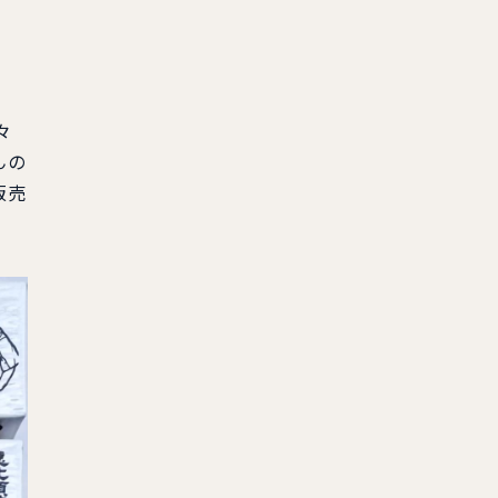
々
んの
販売