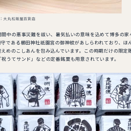
：大丸松坂屋百貨店
期間中の悪事災難を祓い、暑気払いの意味を込めて博多の家
鎮守である櫛田神社祇園宮の御神紋があしらわれており、ほ
控えめのこしあんを包み込んでいます。この時期だけの限定
「祝うてサンド」などの定番銘菓も用意されています。