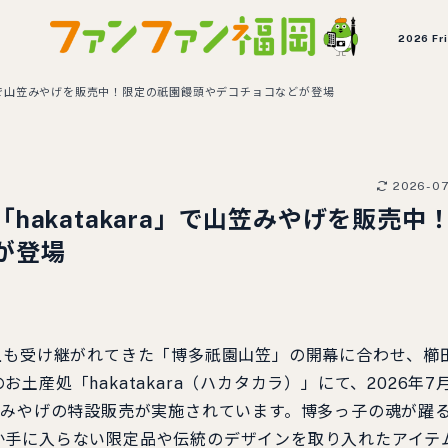
2026 Fr
a」で山笠みやげを販売中！限定の祇園饅頭やデコチョコなどが登場
2026-0
akatakara」で山笠みやげを販売中
が登場
上も受け継がれてきた「博多祇園山笠」の開幕に合わせ、櫛
産処「hakatakara（ハカタカラ）」にて、2026年7月
笠みやげの特設販売が実施されています。博多っ子の魂が躍る
か手に入らない限定品や伝統のデザインを取り入れたアイテ