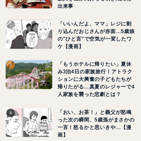
出来事
「いいんだよ、ママ」レジに割
り込んだおじさんが赤面…5歳娘
の"ひと言"で空気が一変したワ
ケ【漫画】
「もうホテルに帰りたい」夏休
み3泊4日の家族旅行！アトラク
ションに大興奮の子どもたちが
帰りたがる…真夏のレジャーで4
人家族を襲った悲劇とは？
「おい、お茶！」と義父が怒鳴
った次の瞬間、5歳孫がまさかの
一言！怒るかと思いきや…【漫
画】