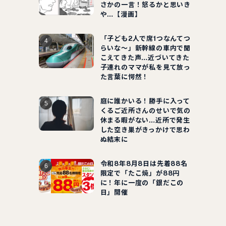
さかの一言！怒るかと思いき
や…【漫画】
「子ども2人で席1つなんてつ
らいな～」新幹線の車内で聞
こえてきた声…近づいてきた
子連れのママが私を見て放っ
た言葉に愕然！
庭に誰かいる！勝手に入って
くるご近所さんのせいで気の
休まる暇がない…近所で発生
した空き巣がきっかけで思わ
ぬ結末に
令和8年8月8日は先着88名
限定で「たこ焼」が88円
に！年に一度の「銀だこの
日」開催