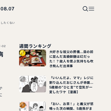
08.07
i
はしたくない
週間ランキング
7-02
大好きな祖父の葬儀…目の前
病
に並んだ高級御膳は幻だっ
た！？故人を偲ぶ気持ちも吹
き飛んだ出来事
「いいんだよ、ママ」レジに
割り込んだおじさんが赤面…
5歳娘の"ひと言"で空気が一
か
変したワケ【漫画】
に
「おい、お茶！」と義父が怒
鳴った次の瞬間、5歳孫がま