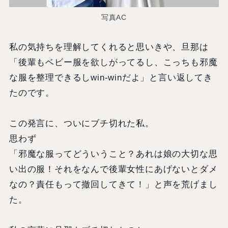
写真AC
私の気持ちを理解してくれると思いきや、旦那は
「後輩もベビー服を欲しがってるし、こっちも邪魔
な服を整理できるしwin-winだよ」と言い返してき
たのです。
この発言に、ついにブチ切れた私。
思わず
「邪魔な服ってどういうこと？あれは娘の大切な思
い出の服！それをなんで後輩女性にあげないとダメ
なの？責任もって撤回してきて！」と声を荒げまし
た。