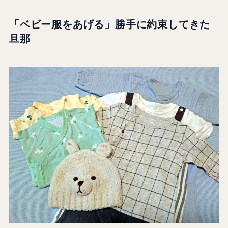
「ベビー服をあげる」勝手に約束してきた
旦那