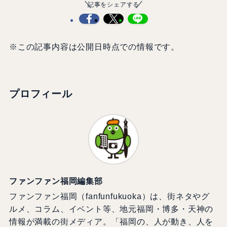
記事をシェアする
※この記事内容は公開日時点での情報です。
プロフィール
ファンファン福岡編集部
ファンファン福岡（fanfunfukuoka）は、街ネタやグ
ルメ、コラム、イベント等、地元福岡・博多・天神の
情報が満載の街メディア。「福岡の、人が動き、人を