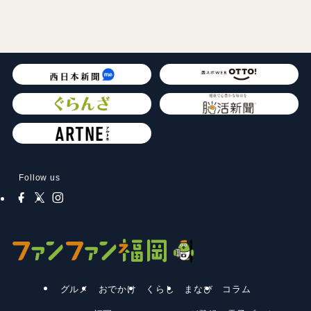
Follow us
グルメ
おでかけ
くらし
まなび
コラム