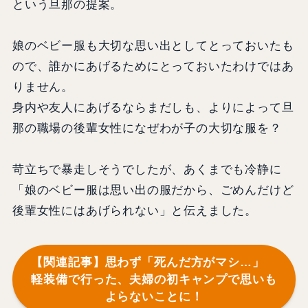
という旦那の提案。
娘のベビー服も大切な思い出としてとっておいたも
ので、誰かにあげるためにとっておいたわけではあ
りません。
身内や友人にあげるならまだしも、よりによって旦
那の職場の後輩女性になぜわが子の大切な服を？
苛立ちで暴走しそうでしたが、あくまでも冷静に
「娘のベビー服は思い出の服だから、ごめんだけど
後輩女性にはあげられない」と伝えました。
【関連記事】思わず「死んだ方がマシ…」
軽装備で行った、夫婦の初キャンプで思いも
よらないことに！