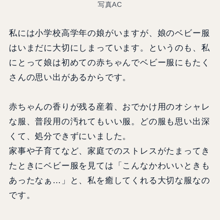
写真AC
私には小学校高学年の娘がいますが、娘のベビー服
はいまだに大切にしまっています。というのも、私
にとって娘は初めての赤ちゃんでベビー服にもたく
さんの思い出があるからです。
赤ちゃんの香りが残る産着、おでかけ用のオシャレ
な服、普段用の汚れてもいい服。どの服も思い出深
くて、処分できずにいました。
家事や子育てなど、家庭でのストレスがたまってき
たときにベビー服を見ては「こんなかわいいときも
あったなぁ…」と、私を癒してくれる大切な服なの
です。