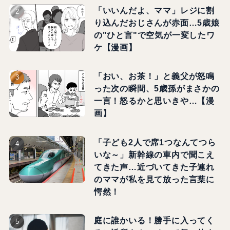
「いいんだよ、ママ」レジに割
り込んだおじさんが赤面…5歳娘
の"ひと言"で空気が一変したワ
ケ【漫画】
「おい、お茶！」と義父が怒鳴
った次の瞬間、5歳孫がまさかの
一言！怒るかと思いきや…【漫
画】
「子ども2人で席1つなんてつら
いな～」新幹線の車内で聞こえ
てきた声…近づいてきた子連れ
のママが私を見て放った言葉に
愕然！
庭に誰かいる！勝手に入ってく