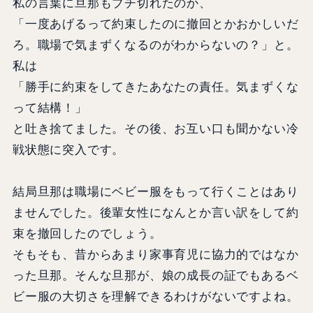
私の言葉に旦那もブチ切れたのか、
「一度あげるって約束したのに撤回とかおかしいだ
ろ。職場で気まずくなるのがわからないの？」と。
私は
「勝手に約束をしてきたあなたの責任。気まずくな
って結構！」
と吐き捨てました。その後、お互い口も聞かない冷
戦状態に突入です。
結局旦那は職場にベビー服をもって行くことはあり
ませんでした。後輩女性になんとか言い訳をして約
束を撤回したのでしょう。
そもそも、昔からあまり家事育児に協力的ではなか
った旦那。そんな旦那が、娘の成長の証でもあるベ
ビー服の大切さを理解できるわけがないですよね。