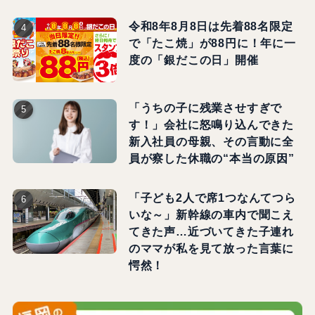
令和8年8月8日は先着88名限定
で「たこ焼」が88円に！年に一
度の「銀だこの日」開催
「うちの子に残業させすぎで
す！」会社に怒鳴り込んできた
新入社員の母親、その言動に全
員が察した休職の“本当の原因”
「子ども2人で席1つなんてつら
いな～」新幹線の車内で聞こえ
てきた声…近づいてきた子連れ
のママが私を見て放った言葉に
愕然！