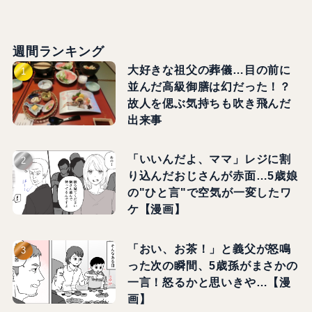
週間ランキング
大好きな祖父の葬儀…目の前に
並んだ高級御膳は幻だった！？
故人を偲ぶ気持ちも吹き飛んだ
出来事
「いいんだよ、ママ」レジに割
り込んだおじさんが赤面…5歳娘
の"ひと言"で空気が一変したワ
ケ【漫画】
「おい、お茶！」と義父が怒鳴
った次の瞬間、5歳孫がまさかの
一言！怒るかと思いきや…【漫
画】