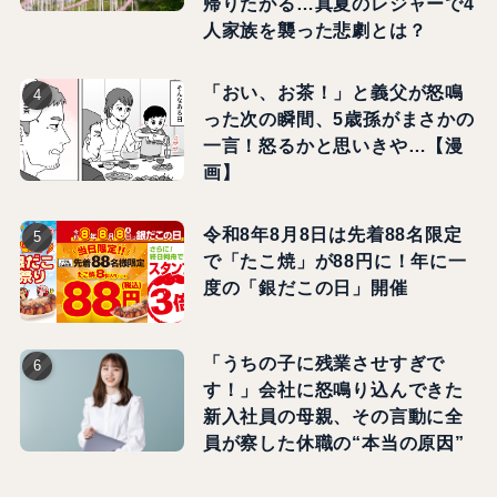
帰りたがる…真夏のレジャーで4
人家族を襲った悲劇とは？
「おい、お茶！」と義父が怒鳴
った次の瞬間、5歳孫がまさかの
一言！怒るかと思いきや…【漫
画】
令和8年8月8日は先着88名限定
で「たこ焼」が88円に！年に一
度の「銀だこの日」開催
「うちの子に残業させすぎで
す！」会社に怒鳴り込んできた
新入社員の母親、その言動に全
員が察した休職の“本当の原因”