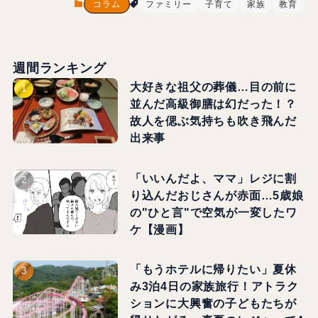
コラム
ファミリー
子育て
家族
教育
週間ランキング
大好きな祖父の葬儀…目の前に
並んだ高級御膳は幻だった！？
故人を偲ぶ気持ちも吹き飛んだ
出来事
「いいんだよ、ママ」レジに割
り込んだおじさんが赤面…5歳娘
の"ひと言"で空気が一変したワ
ケ【漫画】
「もうホテルに帰りたい」夏休
み3泊4日の家族旅行！アトラク
ションに大興奮の子どもたちが