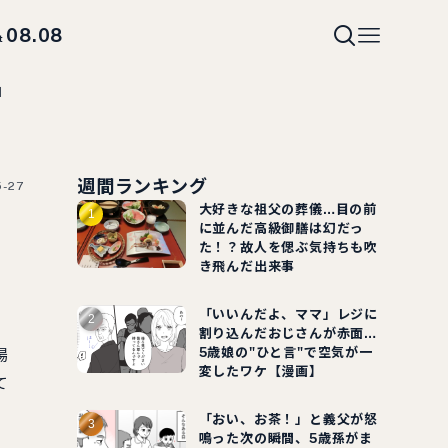
08.08
t
】
週間ランキング
5-27
大好きな祖父の葬儀…目の前
」
に並んだ高級御膳は幻だっ
た！？故人を偲ぶ気持ちも吹
き飛んだ出来事
「いいんだよ、ママ」レジに
割り込んだおじさんが赤面…
5歳娘の"ひと言"で空気が一
場
変したワケ【漫画】
て
「おい、お茶！」と義父が怒
鳴った次の瞬間、5歳孫がま