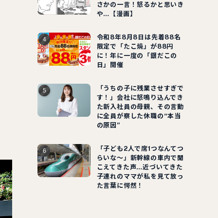
さかの一言！怒るかと思いき
や…【漫画】
令和8年8月8日は先着88名
限定で「たこ焼」が88円
に！年に一度の「銀だこの
日」開催
「うちの子に残業させすぎで
す！」会社に怒鳴り込んでき
た新入社員の母親、その言動
に全員が察した休職の“本当
の原因”
「子ども2人で席1つなんてつ
らいな～」新幹線の車内で聞
こえてきた声…近づいてきた
子連れのママが私を見て放っ
た言葉に愕然！