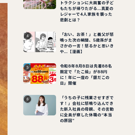
トラクションに大興奮の子ど
もたちが帰りたがる…真夏の
レジャーで4人家族を襲った
悲劇とは？
「おい、お茶！」と義父が怒
鳴った次の瞬間、5歳孫がま
さかの一言！怒るかと思いき
や…【漫画】
令和8年8月8日は先着88名
限定で「たこ焼」が88円
に！年に一度の「銀だこの
日」開催
「うちの子に残業させすぎで
す！」会社に怒鳴り込んでき
た新入社員の母親、その言動
に全員が察した休職の“本当
の原因”