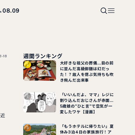
08.09
un
週間ランキング
3-18
大好きな祖父の葬儀…目の前
に並んだ高級御膳は幻だっ
た！？故人を偲ぶ気持ちも吹
き飛んだ出来事
「いいんだよ、ママ」レジに
割り込んだおじさんが赤面…
5歳娘の"ひと言"で空気が一
変したワケ【漫画】
間近
「もうホテルに帰りたい」夏
休み3泊4日の家族旅行！ア