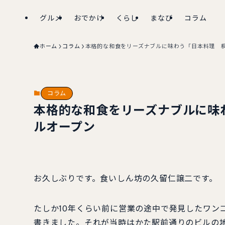
グルメ
おでかけ
くらし
まなび
コラム
ホーム
コラム
本格的な和食をリーズナブルに味わう「日本料理 桐
コラム
本格的な和食をリーズナブルに味
ルオープン
お久しぶりです。食いしん坊の久留仁譲二です。
たしか10年くらい前に営業の途中で発見したワン
書きました。それが当時はかた駅前通りのビルの