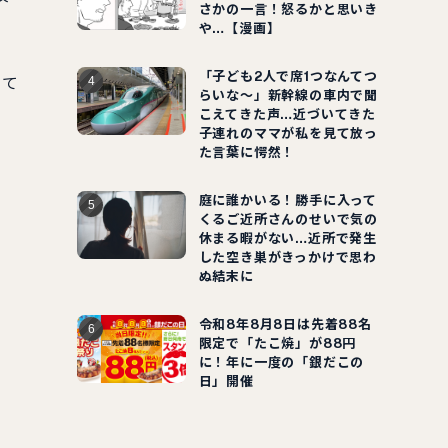
さかの一言！怒るかと思いき
や…【漫画】
「子ども2人で席1つなんてつ
して
らいな～」新幹線の車内で聞
こえてきた声…近づいてきた
子連れのママが私を見て放っ
た言葉に愕然！
。
庭に誰かいる！勝手に入って
くるご近所さんのせいで気の
休まる暇がない…近所で発生
した空き巣がきっかけで思わ
ぬ結末に
令和8年8月8日は先着88名
限定で「たこ焼」が88円
に！年に一度の「銀だこの
日」開催