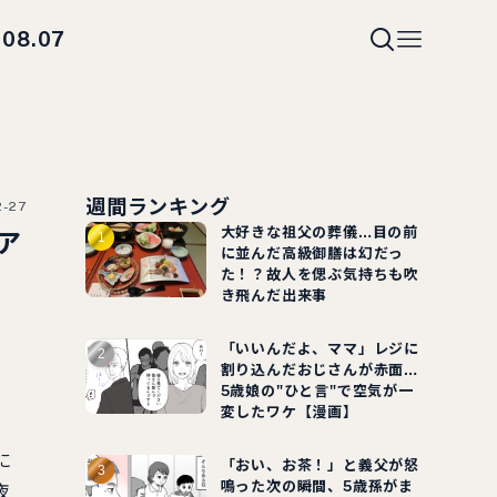
08.07
i
週間ランキング
2-27
大好きな祖父の葬儀…目の前
ア
に並んだ高級御膳は幻だっ
た！？故人を偲ぶ気持ちも吹
き飛んだ出来事
「いいんだよ、ママ」レジに
割り込んだおじさんが赤面…
5歳娘の"ひと言"で空気が一
変したワケ【漫画】
に
「おい、お茶！」と義父が怒
鳴った次の瞬間、5歳孫がま
夜