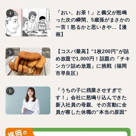
「おい、お茶！」と義父が怒鳴
った次の瞬間、5歳孫がまさかの
一言！怒るかと思いきや…【漫
画】
【コスパ最高】“1枚200円”が詰
め放題で1,000円！話題の「チキ
ンカツ詰め放題」に挑戦（福岡
市早良区）
「うちの子に残業させすぎで
す！」会社に怒鳴り込んできた
新入社員の母親、その言動に全
員が察した休職の“本当の原因”