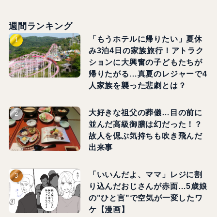
週間ランキング
「もうホテルに帰りたい」夏休
み3泊4日の家族旅行！アトラク
ションに大興奮の子どもたちが
帰りたがる…真夏のレジャーで4
人家族を襲った悲劇とは？
大好きな祖父の葬儀…目の前に
並んだ高級御膳は幻だった！？
故人を偲ぶ気持ちも吹き飛んだ
出来事
「いいんだよ、ママ」レジに割
り込んだおじさんが赤面…5歳娘
の"ひと言"で空気が一変したワ
ケ【漫画】