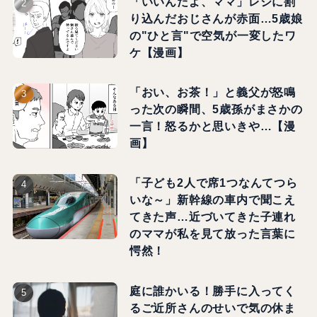
「いいんだよ、ママ」レジに割
り込んだおじさんが赤面…5歳娘
の"ひと言"で空気が一変したワ
ケ【漫画】
「おい、お茶！」と義父が怒鳴
った次の瞬間、5歳孫がまさかの
一言！怒るかと思いきや…【漫
画】
「子ども2人で席1つなんてつら
いな～」新幹線の車内で聞こえ
てきた声…近づいてきた子連れ
のママが私を見て放った言葉に
愕然！
庭に誰かいる！勝手に入ってく
るご近所さんのせいで気の休ま