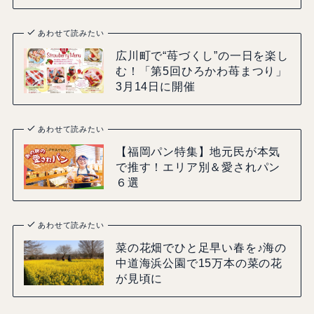
あわせて読みたい
広川町で“苺づくし”の一日を楽し
む！「第5回ひろかわ苺まつり」
3月14日に開催
あわせて読みたい
【福岡パン特集】地元民が本気
で推す！エリア別＆愛されパン
６選
あわせて読みたい
菜の花畑でひと足早い春を♪海の
中道海浜公園で15万本の菜の花
が見頃に