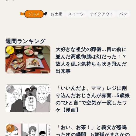
グルメ
お土産
スイーツ
テイクアウト
パン
週間ランキング
大好きな祖父の葬儀…目の前に
並んだ高級御膳は幻だった！？
故人を偲ぶ気持ちも吹き飛んだ
出来事
「いいんだよ、ママ」レジに割
り込んだおじさんが赤面…5歳娘
の"ひと言"で空気が一変したワ
ケ【漫画】
「おい、お茶！」と義父が怒鳴
った次の瞬間、5歳孫がまさかの