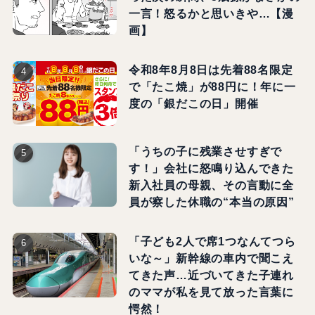
一言！怒るかと思いきや…【漫
画】
令和8年8月8日は先着88名限定
で「たこ焼」が88円に！年に一
度の「銀だこの日」開催
「うちの子に残業させすぎで
す！」会社に怒鳴り込んできた
新入社員の母親、その言動に全
員が察した休職の“本当の原因”
「子ども2人で席1つなんてつら
いな～」新幹線の車内で聞こえ
てきた声…近づいてきた子連れ
のママが私を見て放った言葉に
愕然！