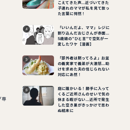
こえてきた声…近づいてきた
子連れのママが私を見て放っ
た言葉に愕然！
「いいんだよ、ママ」レジに
割り込んだおじさんが赤面…
5歳娘の"ひと言"で空気が一
変したワケ【漫画】
「部外者は黙ってろよ」お盆
の義実家で義弟が大激怒…助
けを求めた夫の信じられない
対応にあ然！
庭に誰かいる！勝手に入って
くるご近所さんのせいで気の
グ専
休まる暇がない…近所で発生
した空き巣がきっかけで思わ
ぬ結末に