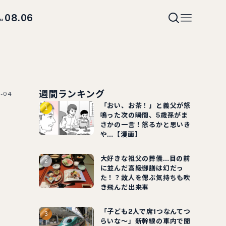
08.06
hu
週間ランキング
2-04
「おい、お茶！」と義父が怒
ハ
鳴った次の瞬間、5歳孫がま
さかの一言！怒るかと思いき
や…【漫画】
大好きな祖父の葬儀…目の前
に並んだ高級御膳は幻だっ
た！？故人を偲ぶ気持ちも吹
、
き飛んだ出来事
「子ども2人で席1つなんてつ
らいな～」新幹線の車内で聞