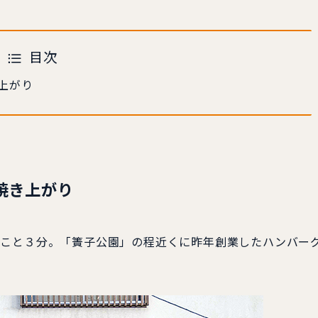
目次
上がり
焼き上がり
くこと３分。「簀子公園」の程近くに昨年創業したハンバー