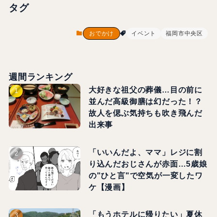
タグ
おでかけ
イベント
福岡市中央区
週間ランキング
大好きな祖父の葬儀…目の前に
並んだ高級御膳は幻だった！？
故人を偲ぶ気持ちも吹き飛んだ
出来事
「いいんだよ、ママ」レジに割
り込んだおじさんが赤面…5歳娘
の"ひと言"で空気が一変したワ
ケ【漫画】
「もうホテルに帰りたい」夏休