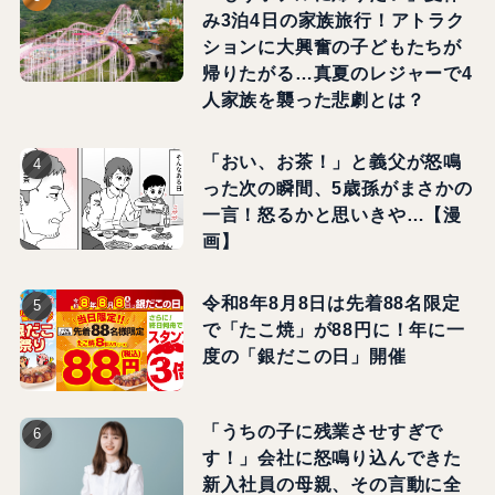
み3泊4日の家族旅行！アトラク
ションに大興奮の子どもたちが
帰りたがる…真夏のレジャーで4
人家族を襲った悲劇とは？
「おい、お茶！」と義父が怒鳴
った次の瞬間、5歳孫がまさかの
一言！怒るかと思いきや…【漫
画】
令和8年8月8日は先着88名限定
で「たこ焼」が88円に！年に一
度の「銀だこの日」開催
「うちの子に残業させすぎで
す！」会社に怒鳴り込んできた
新入社員の母親、その言動に全