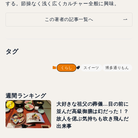
する。節操なく浅く広くカルチャー全般に興味。
この著者の記事一覧へ
タグ
くらし
スイーツ
博多通りもん
週間ランキング
大好きな祖父の葬儀…目の前に
並んだ高級御膳は幻だった！？
故人を偲ぶ気持ちも吹き飛んだ
出来事