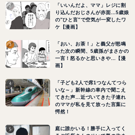
「いいんだよ、ママ」レジに割
り込んだおじさんが赤面…5歳娘
の"ひと言"で空気が一変したワ
ケ【漫画】
「おい、お茶！」と義父が怒鳴
った次の瞬間、5歳孫がまさかの
一言！怒るかと思いきや…【漫
画】
「子ども2人で席1つなんてつら
いな～」新幹線の車内で聞こえ
てきた声…近づいてきた子連れ
のママが私を見て放った言葉に
愕然！
庭に誰かいる！勝手に入ってく