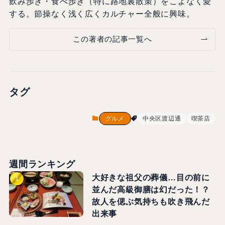
飲み歩き・食べ歩き（特に路地裏散策）をこよなく愛
する。節操なく浅く広くカルチャー全般に興味。
この著者の記事一覧へ
タグ
グルメ
中央区渡辺通
喫茶店
週間ランキング
大好きな祖父の葬儀…目の前に
並んだ高級御膳は幻だった！？
故人を偲ぶ気持ちも吹き飛んだ
出来事