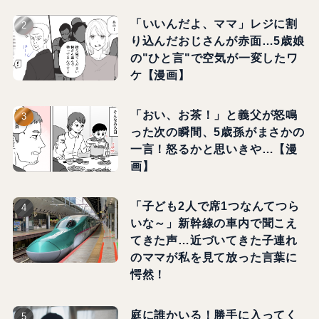
「いいんだよ、ママ」レジに割
り込んだおじさんが赤面…5歳娘
の"ひと言"で空気が一変したワ
ケ【漫画】
「おい、お茶！」と義父が怒鳴
った次の瞬間、5歳孫がまさかの
一言！怒るかと思いきや…【漫
画】
「子ども2人で席1つなんてつら
いな～」新幹線の車内で聞こえ
てきた声…近づいてきた子連れ
のママが私を見て放った言葉に
愕然！
庭に誰かいる！勝手に入ってく