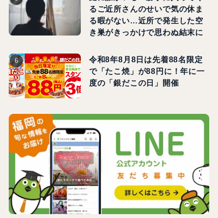
るご近所さんのせいで気の休ま
る暇がない…近所で発生した空
き巣がきっかけで思わぬ結末に
令和8年8月8日は先着88名限定
で「たこ焼」が88円に！年に一
度の「銀だこの日」開催