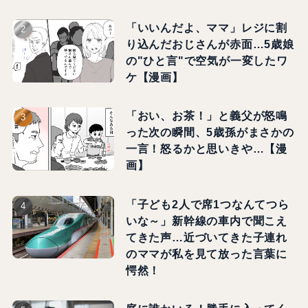
「いいんだよ、ママ」レジに割
り込んだおじさんが赤面…5歳娘
の"ひと言"で空気が一変したワ
ケ【漫画】
「おい、お茶！」と義父が怒鳴
った次の瞬間、5歳孫がまさかの
一言！怒るかと思いきや…【漫
画】
「子ども2人で席1つなんてつら
いな～」新幹線の車内で聞こえ
てきた声…近づいてきた子連れ
のママが私を見て放った言葉に
愕然！