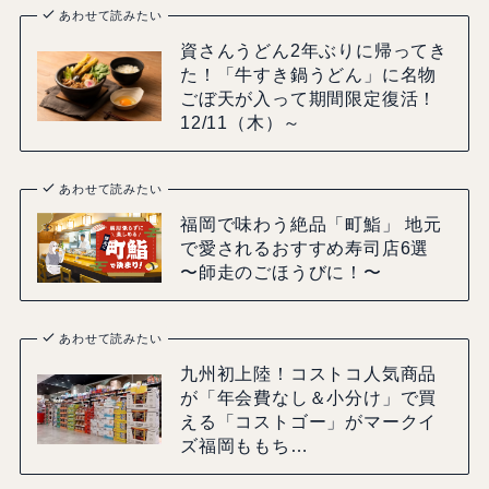
あわせて読みたい
資さんうどん2年ぶりに帰ってき
た！「牛すき鍋うどん」に名物
ごぼ天が入って期間限定復活！
12/11（木）～
あわせて読みたい
福岡で味わう絶品「町鮨」 地元
で愛されるおすすめ寿司店6選
〜師走のごほうびに！〜
あわせて読みたい
九州初上陸！コストコ人気商品
が「年会費なし＆小分け」で買
える「コストゴー」がマークイ
ズ福岡ももち…