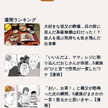
週間ランキング
大好きな祖父の葬儀…目の前に
並んだ高級御膳は幻だった！？
故人を偲ぶ気持ちも吹き飛んだ
出来事
「いいんだよ、ママ」レジに割
り込んだおじさんが赤面…5歳娘
の"ひと言"で空気が一変したワ
ケ【漫画】
「おい、お茶！」と義父が怒鳴
った次の瞬間、5歳孫がまさかの
一言！怒るかと思いきや…【漫
画】