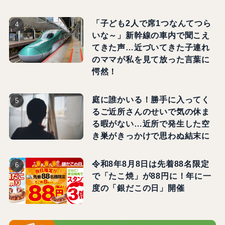
「子ども2人で席1つなんてつら
いな～」新幹線の車内で聞こえ
てきた声…近づいてきた子連れ
のママが私を見て放った言葉に
愕然！
庭に誰かいる！勝手に入ってく
るご近所さんのせいで気の休ま
る暇がない…近所で発生した空
き巣がきっかけで思わぬ結末に
令和8年8月8日は先着88名限定
で「たこ焼」が88円に！年に一
度の「銀だこの日」開催