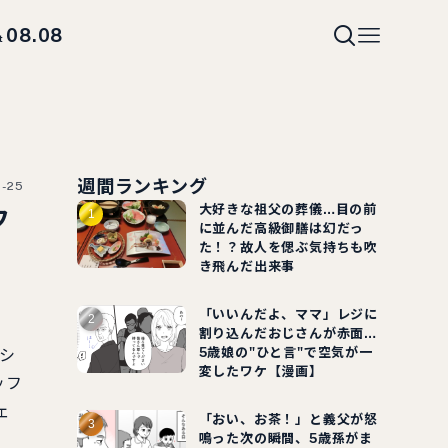
08.08
t
週間ランキング
2-25
大好きな祖父の葬儀…目の前
フ
に並んだ高級御膳は幻だっ
た！？故人を偲ぶ気持ちも吹
き飛んだ出来事
「いいんだよ、ママ」レジに
割り込んだおじさんが赤面…
5歳娘の"ひと言"で空気が一
シ
変したワケ【漫画】
ッフ
ェ
「おい、お茶！」と義父が怒
鳴った次の瞬間、5歳孫がま