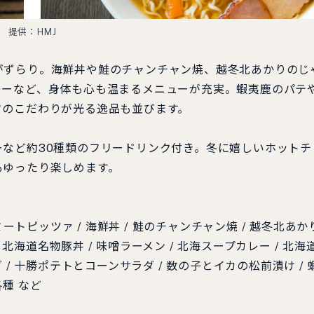
提供：HMJ
がずらり。海鮮丼や鮭のチャンチャン焼、越冬北あかりのじ
レーなど、身体も心も温まるメニューが充実。蝦夷鹿のパテ
フのこだわりが光る逸品も並びます。
など約30種類のフリードリンク付き。冬に嬉しいホットチ
もゆったり楽しめます。
ートピッツァ / 海鮮丼 / 鮭のチャンチャン焼 / 越冬北あか
 北海道名物豚丼 / 味噌ラーメン / 北海スープカレー / 北海
/ 十勝ポテトとコーンサラダ / 数の子とイカの松前漬け / 
各種 など