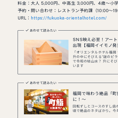
料金：大人 5,000円、中高生 3,000円、4歳～小
予約・問い合わせ：レストラン予約課（10:00～19:00
URL：
https://fukuoka-orientalhotel.com/
あわせて読みたい
SNS映え必至！アー
出現【福岡イイモノ発
「オリエンタルホテル福岡 博
升の中にそびえる“謎のピ
で令和の枯山水？ 升にそ
います
あわせて読みたい
福岡で味わう絶品「町
に！〜
回転ずしとコースのすし店
頃で絶品のネタばかり。今