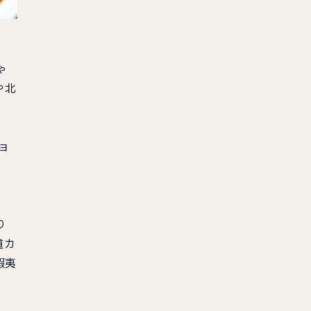
ゃ
や北
ョ
り
道カ
蝦夷