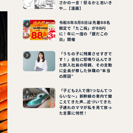
さかの一言！怒るかと思いき
や…【漫画】
令和8年8月8日は先着88名
限定で「たこ焼」が88円
に！年に一度の「銀だこの
日」開催
「うちの子に残業させすぎで
す！」会社に怒鳴り込んでき
た新入社員の母親、その言動
に全員が察した休職の“本当
の原因”
「子ども2人で席1つなんてつ
らいな～」新幹線の車内で聞
こえてきた声…近づいてきた
子連れのママが私を見て放っ
た言葉に愕然！