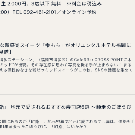
学生 2,000円、3歳以下 無料 ※料金は税込み
）TEL 092-461-2101／オンライン予約
トな新感覚スイーツ「雫もち」がオリエンタルホテル福岡に
見隊】
多ステーション」（福岡市博多区）のCafe&Bar CROSS POINTに木
ラミッド”が出現。その存在感に思わず写真を撮る手が止まらない！ まる
びえる個性的なきな粉ピラミッドスイーツがこの秋、SNSの話題を集めて
鮨」 地元で愛されるおすすめ寿司店6選 〜師走のごほうび
の間にあるのが「町鮨」。地元密着で地元に愛されるすし屋は、価格も
年1年頑張ったごほうびに、「町鮨」はいかが？