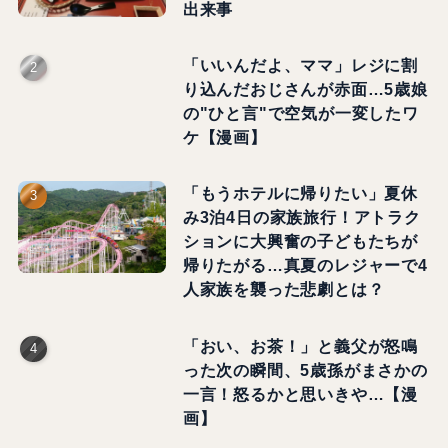
出来事
「いいんだよ、ママ」レジに割
り込んだおじさんが赤面…5歳娘
の"ひと言"で空気が一変したワ
ケ【漫画】
「もうホテルに帰りたい」夏休
み3泊4日の家族旅行！アトラク
ションに大興奮の子どもたちが
帰りたがる…真夏のレジャーで4
人家族を襲った悲劇とは？
「おい、お茶！」と義父が怒鳴
った次の瞬間、5歳孫がまさかの
一言！怒るかと思いきや…【漫
画】