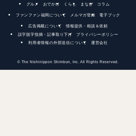
グルメ
おでかけ
くらし
まなび
コラム
ファンファン福岡について
メルマガ登録
電子ブック
広告掲載について
情報提供・相談＆依頼
誤字脱字指摘・記事取り下げ
プライバシーポリシー
利用者情報の外部送信について
運営会社
©
The Nishinippon Shimbun, Inc. All Rights Reserved.