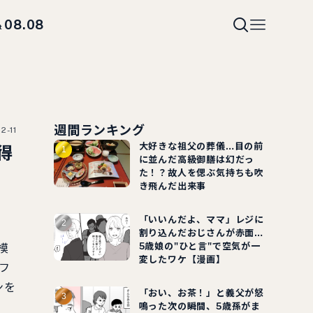
08.08
t
週間ランキング
2-11
大好きな祖父の葬儀…目の前
得
に並んだ高級御膳は幻だっ
た！？故人を偲ぶ気持ちも吹
き飛んだ出来事
「いいんだよ、ママ」レジに
割り込んだおじさんが赤面…
5歳娘の"ひと言"で空気が一
模
変したワケ【漫画】
フ
ンを
「おい、お茶！」と義父が怒
鳴った次の瞬間、5歳孫がま