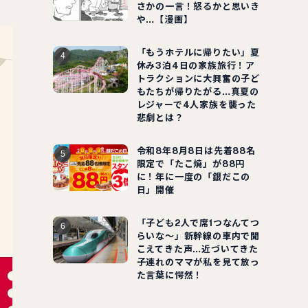
さかの一言！怒るかと思いき
や…【漫画】
「もうホテルに帰りたい」夏
休み3泊4日の家族旅行！ア
トラクションに大興奮の子ど
もたちが帰りたがる…真夏の
レジャーで4人家族を襲った
悲劇とは？
令和8年8月8日は先着88名
限定で「たこ焼」が88円
に！年に一度の「銀だこの
日」開催
「子ども2人で席1つなんてつ
らいな～」新幹線の車内で聞
こえてきた声…近づいてきた
子連れのママが私を見て放っ
た言葉に愕然！