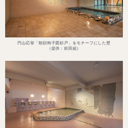
円山応挙「朝顔狗子図杉戸」をモチーフにした壁
（提供：前田組）