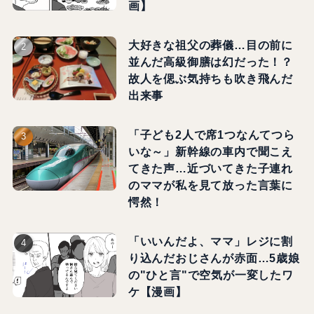
画】
大好きな祖父の葬儀…目の前に
並んだ高級御膳は幻だった！？
故人を偲ぶ気持ちも吹き飛んだ
出来事
「子ども2人で席1つなんてつら
いな～」新幹線の車内で聞こえ
てきた声…近づいてきた子連れ
のママが私を見て放った言葉に
愕然！
「いいんだよ、ママ」レジに割
り込んだおじさんが赤面…5歳娘
の"ひと言"で空気が一変したワ
ケ【漫画】