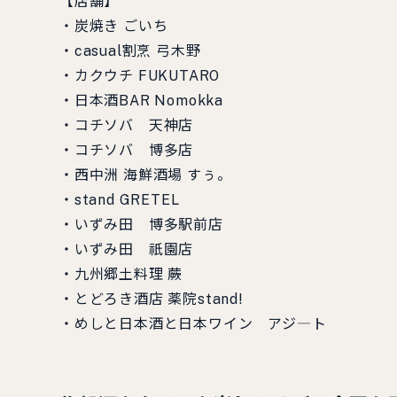
【店舗】
・炭焼き ごいち
・casual割烹 弓木野
・カクウチ FUKUTARO
・日本酒BAR Nomokka
・コチソバ 天神店
・コチソバ 博多店
・西中洲 海鮮酒場 すぅ。
・stand GRETEL
・いずみ田 博多駅前店
・いずみ田 祇園店​
・九州郷土料理 蕨
・とどろき酒店 薬院stand!
・めしと日本酒と日本ワイン アジ―ト