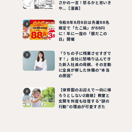
さかの一言！怒るかと思いき
や…【漫画】
令和8年8月8日は先着88名
限定で「たこ焼」が88円
に！年に一度の「銀だこの
日」開催
「うちの子に残業させすぎで
す！」会社に怒鳴り込んでき
た新入社員の母親、その言動
に全員が察した休職の“本当
の原因”
【保育園のお迎えで一向に帰
ろうとしない2歳娘】教室と
玄関を何度も往復する“謎の
行動”の理由が可愛すぎた