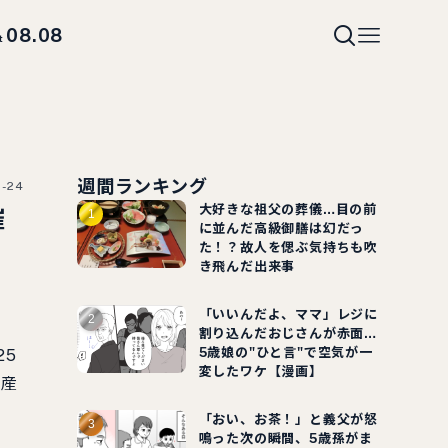
08.08
t
週間ランキング
0-24
大好きな祖父の葬儀…目の前
催
に並んだ高級御膳は幻だっ
た！？故人を偲ぶ気持ちも吹
き飛んだ出来事
「いいんだよ、ママ」レジに
割り込んだおじさんが赤面…
5歳娘の"ひと言"で空気が一
25
変したワケ【漫画】
県産
「おい、お茶！」と義父が怒
鳴った次の瞬間、5歳孫がま