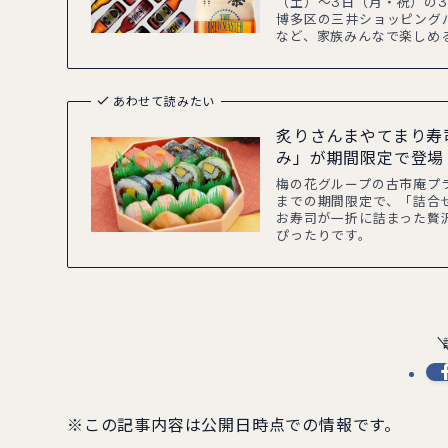
（土）〜3日（月・祝）の
博多区の三井ショッピング
など、家族みんなで楽しめ
あわせて読みたい
炙りさんまやてまり寿
み」が期間限定で登場
梅の花グループの古市庵プラ
までの期間限定で、「詰合
お寿司が一折に詰まった贅
ぴったりです。
※この記事内容は公開日時点での情報です。