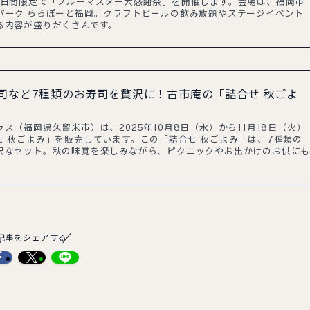
3日間限定で「ブルーマスター大感謝祭」を開催します。会場は、福岡市
パーク ららぽーと福岡。クラフトビールの飲み放題やステージイベント
る内容が盛りだくさんです。
司など7種類のお寿司を贅沢に！古市庵の「詰合せ 秋ごよ
ス（福岡県久留米市）は、2025年10月8日（水）から11月18日（火）
せ 秋ごよみ」を販売しています。この「詰合せ 秋ごよみ」は、7種類の
沢なセット。秋の味覚を楽しみながら、ピクニックやお出かけのお供に
記事をシェアする