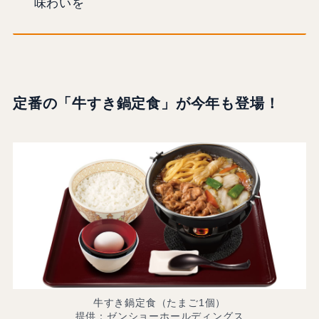
味わいを
定番の「牛すき鍋定食」が今年も登場！
牛すき鍋定食（たまご1個）
提供：ゼンショーホールディングス