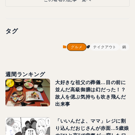
タグ
グルメ
テイクアウト
鍋
週間ランキング
大好きな祖父の葬儀…目の前に
並んだ高級御膳は幻だった！？
故人を偲ぶ気持ちも吹き飛んだ
出来事
「いいんだよ、ママ」レジに割
り込んだおじさんが赤面…5歳娘