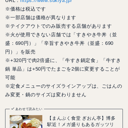
URL：
https://www.sukiya.jp/
※価格は税込です
※一部店舗は価格が異なります
※テイクアウトでのみ販売する店舗があります
※火が使用できない店舗では「すきやき牛丼（並
盛：690円）」「辛旨すきやき牛丼（並盛：690
円）」を販売
※+320円で肉2倍盛に、「牛すき鍋定食」「牛すき
鍋 単品」は+50円でたまごを2個に変更することが
可能
※定食メニューのサイズラインアップは、ごはんの
み変更・鍋のサイズは変わりません
あわせて読みたい
【まんぷく食堂 ぎおん亭】博多
駅近！メガ盛りもあるガッツリ