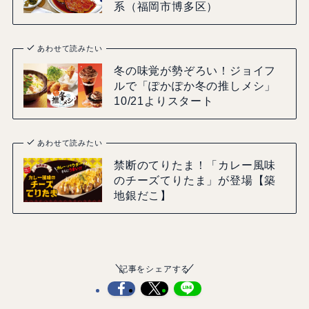
系（福岡市博多区）
あわせて読みたい
冬の味覚が勢ぞろい！ジョイフ
ルで「ぽかぽか冬の推しメシ」
10/21よりスタート
あわせて読みたい
禁断のてりたま！「カレー風味
のチーズてりたま」が登場【築
地銀だこ】
記事をシェアする