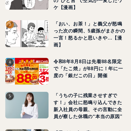
の"ひと言"で空気が一変したワ
ケ【漫画】
「おい、お茶！」と義父が怒鳴
った次の瞬間、5歳孫がまさかの
一言！怒るかと思いきや…【漫
画】
令和8年8月8日は先着88名限定
で「たこ焼」が88円に！年に一
度の「銀だこの日」開催
「うちの子に残業させすぎで
す！」会社に怒鳴り込んできた
新入社員の母親、その言動に全
員が察した休職の“本当の原因”