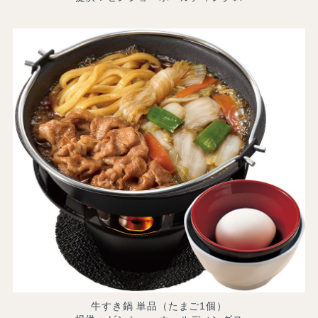
牛すき鍋 単品（たまご1個）