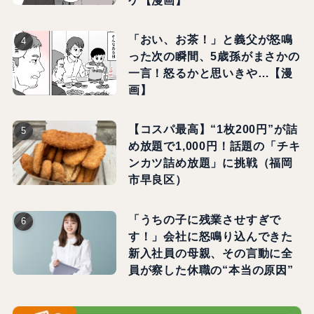
「おい、お茶！」と義父が怒鳴
った次の瞬間、5歳孫がまさかの
一言！怒るかと思いきや…【漫
画】
【コスパ最高】“1枚200円”が詰
め放題で1,000円！話題の「チキ
ンカツ詰め放題」に挑戦（福岡
市早良区）
「うちの子に残業させすぎで
す！」会社に怒鳴り込んできた
新入社員の母親、その言動に全
員が察した休職の“本当の原因”