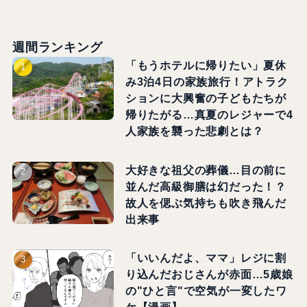
週間ランキング
「もうホテルに帰りたい」夏休
み3泊4日の家族旅行！アトラク
ションに大興奮の子どもたちが
帰りたがる…真夏のレジャーで4
人家族を襲った悲劇とは？
大好きな祖父の葬儀…目の前に
並んだ高級御膳は幻だった！？
故人を偲ぶ気持ちも吹き飛んだ
出来事
「いいんだよ、ママ」レジに割
り込んだおじさんが赤面…5歳娘
の"ひと言"で空気が一変したワ
ケ【漫画】