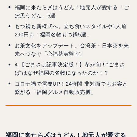
福岡に来たら〆はうどん！地元人が愛する「ご
ぼ天うどん」5選
もつ鍋も新様式へ。立ち食いスタイルや1人前
290円も！福岡名物もつ鍋5選。
お茶文化をアップデート。台湾茶・日本茶を未
来へつなぐ「心福茶実験室」
4.【ごまさば記事決定版！】冬が旬！“ごまさ
ば”はなぜ福岡の名物になったのか！？
コロナ禍で需要UP！24時間 非対面でもお客と
繋がる「福岡グルメ自動販売機」
福岡に来たら〆はうどん！地元人が愛する