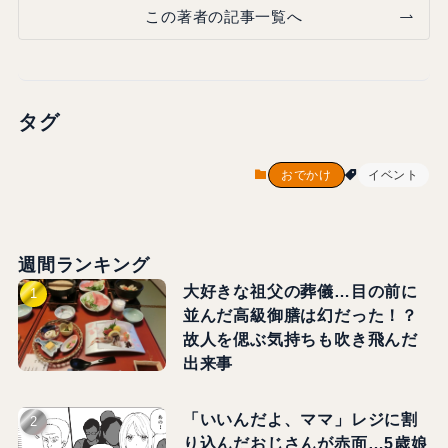
この著者の記事一覧へ
タグ
おでかけ
イベント
週間ランキング
大好きな祖父の葬儀…目の前に
並んだ高級御膳は幻だった！？
故人を偲ぶ気持ちも吹き飛んだ
出来事
「いいんだよ、ママ」レジに割
り込んだおじさんが赤面…5歳娘