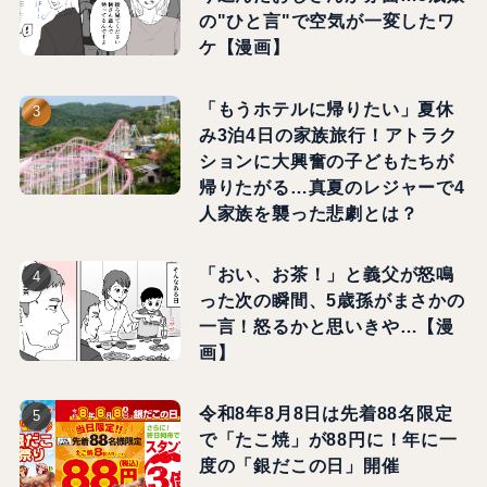
の"ひと言"で空気が一変したワ
ケ【漫画】
「もうホテルに帰りたい」夏休
み3泊4日の家族旅行！アトラク
ションに大興奮の子どもたちが
帰りたがる…真夏のレジャーで4
人家族を襲った悲劇とは？
「おい、お茶！」と義父が怒鳴
った次の瞬間、5歳孫がまさかの
一言！怒るかと思いきや…【漫
画】
令和8年8月8日は先着88名限定
で「たこ焼」が88円に！年に一
度の「銀だこの日」開催