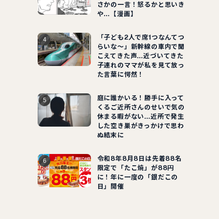
さかの一言！怒るかと思いき
や…【漫画】
「子ども2人で席1つなんてつ
らいな～」新幹線の車内で聞
こえてきた声…近づいてきた
子連れのママが私を見て放っ
た言葉に愕然！
庭に誰かいる！勝手に入って
くるご近所さんのせいで気の
休まる暇がない…近所で発生
した空き巣がきっかけで思わ
ぬ結末に
令和8年8月8日は先着88名
限定で「たこ焼」が88円
に！年に一度の「銀だこの
日」開催