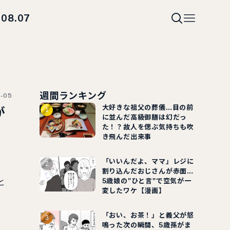
08.07
i
週間ランキング
-05
大好きな祖父の葬儀…目の前
が
に並んだ高級御膳は幻だっ
た！？故人を偲ぶ気持ちも吹
き飛んだ出来事
「いいんだよ、ママ」レジに
割り込んだおじさんが赤面…
5歳娘の"ひと言"で空気が一
と
変したワケ【漫画】
。
「おい、お茶！」と義父が怒
鳴った次の瞬間、5歳孫がま