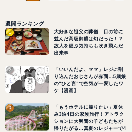
週間ランキング
大好きな祖父の葬儀…目の前に
並んだ高級御膳は幻だった！？
故人を偲ぶ気持ちも吹き飛んだ
出来事
「いいんだよ、ママ」レジに割
り込んだおじさんが赤面…5歳娘
の"ひと言"で空気が一変したワ
ケ【漫画】
「もうホテルに帰りたい」夏休
み3泊4日の家族旅行！アトラク
ションに大興奮の子どもたちが
帰りたがる…真夏のレジャーで4