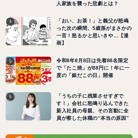
人家族を襲った悲劇とは？
「おい、お茶！」と義父が怒鳴
った次の瞬間、5歳孫がまさかの
一言！怒るかと思いきや…【漫
画】
令和8年8月8日は先着88名限定
で「たこ焼」が88円に！年に一
度の「銀だこの日」開催
「うちの子に残業させすぎで
す！」会社に怒鳴り込んできた
新入社員の母親、その言動に全
員が察した休職の“本当の原因”