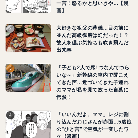
一言！怒るかと思いきや…【漫
画】
大好きな祖父の葬儀…目の前に
並んだ高級御膳は幻だった！？
故人を偲ぶ気持ちも吹き飛んだ
出来事
「子ども2人で席1つなんてつら
いな～」新幹線の車内で聞こえ
てきた声…近づいてきた子連れ
のママが私を見て放った言葉に
愕然！
「いいんだよ、ママ」レジに割
り込んだおじさんが赤面…5歳娘
の"ひと言"で空気が一変したワ
ケ【漫画】