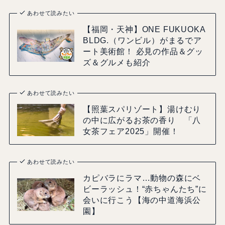
あわせて読みたい
【福岡・天神】ONE FUKUOKA
BLDG.（ワンビル）がまるでア
ート美術館！ 必見の作品＆グッ
ズ＆グルメも紹介
あわせて読みたい
【照葉スパリゾート】湯けむり
の中に広がるお茶の香り 「八
女茶フェア2025」開催！
あわせて読みたい
カピバラにラマ…動物の森にベ
ビーラッシュ！“赤ちゃんたち”に
会いに行こう【海の中道海浜公
園】