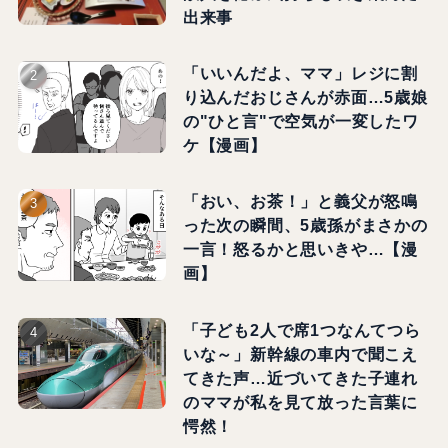
出来事
「いいんだよ、ママ」レジに割
り込んだおじさんが赤面…5歳娘
の"ひと言"で空気が一変したワ
ケ【漫画】
「おい、お茶！」と義父が怒鳴
った次の瞬間、5歳孫がまさかの
一言！怒るかと思いきや…【漫
画】
「子ども2人で席1つなんてつら
いな～」新幹線の車内で聞こえ
てきた声…近づいてきた子連れ
のママが私を見て放った言葉に
愕然！