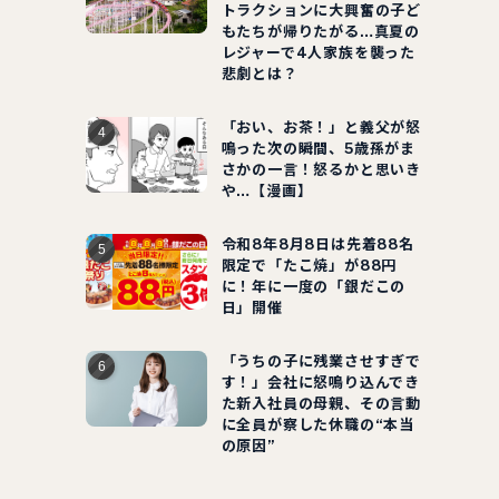
トラクションに大興奮の子ど
もたちが帰りたがる…真夏の
レジャーで4人家族を襲った
悲劇とは？
「おい、お茶！」と義父が怒
鳴った次の瞬間、5歳孫がま
さかの一言！怒るかと思いき
や…【漫画】
令和8年8月8日は先着88名
限定で「たこ焼」が88円
に！年に一度の「銀だこの
日」開催
「うちの子に残業させすぎで
す！」会社に怒鳴り込んでき
た新入社員の母親、その言動
に全員が察した休職の“本当
の原因”