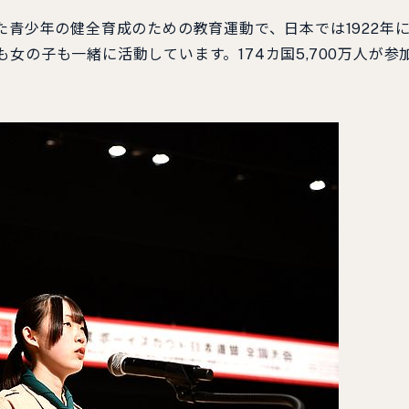
た青少年の健全育成のための教育運動で、日本では1922年
女の子も一緒に活動しています。174カ国5,700万人が参