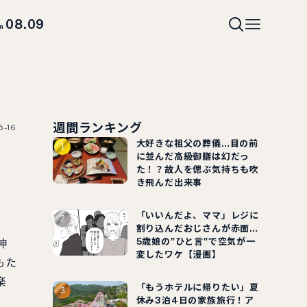
08.09
un
週間ランキング
5-16
大好きな祖父の葬儀…目の前
に並んだ高級御膳は幻だっ
た！？故人を偲ぶ気持ちも吹
き飛んだ出来事
「いいんだよ、ママ」レジに
割り込んだおじさんが赤面…
5歳娘の"ひと言"で空気が一
神
変したワケ【漫画】
もた
楽
「もうホテルに帰りたい」夏
休み3泊4日の家族旅行！ア