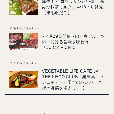
新作！ クロワッサンたい焼 「黒
みつ抹茶ミルク」 4/18より発売
【築地銀だこ】
あわせて読みたい
＜4月29日開催＞肉と春フルーツ
のはじける旨味を味わう
「JUICY PICNIC」
あわせて読みたい
VEGETABLE LIFE CAFE by
THE KEGO CLUB「無農薬マッ
シュポテトと⼦⽺のハンバーグ
焼き野菜を添えて」【…