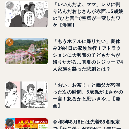
「いいんだよ、ママ」レジに割
り込んだおじさんが赤面…5歳娘
の"ひと言"で空気が一変したワ
ケ【漫画】
「もうホテルに帰りたい」夏休
み3泊4日の家族旅行！アトラク
ションに大興奮の子どもたちが
帰りたがる…真夏のレジャーで4
人家族を襲った悲劇とは？
「おい、お茶！」と義父が怒鳴
った次の瞬間、5歳孫がまさかの
一言！怒るかと思いきや…【漫
画】
令和8年8月8日は先着88名限定
で「たこ焼」が88円に！年に一