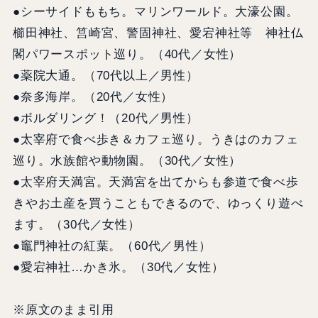
●シーサイドももち。マリンワールド。大濠公園。
櫛田神社、筥崎宮、警固神社、愛宕神社等 神社仏
閣パワースポット巡り。（40代／女性）
●薬院大通。（70代以上／男性）
●奈多海岸。（20代／女性）
●ボルダリング！（20代／男性）
●太宰府で食べ歩き＆カフェ巡り。うきはのカフェ
巡り。水族館や動物園。（30代／女性）
●太宰府天満宮。天満宮を出てからも参道で食べ歩
きやお土産を買うこともできるので、ゆっくり遊べ
ます。（30代／女性）
●竈門神社の紅葉。（60代／男性）
●愛宕神社…かき氷。（30代／女性）
※原文のまま引用