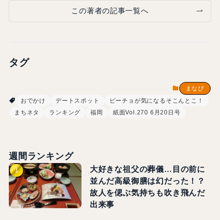
この著者の記事一覧へ
タグ
まなび
おでかけ
デートスポット
ピーチョが気になるそこんとこ！
まちネタ
ランキング
福岡
紙面Vol.270 6月20日号
週間ランキング
大好きな祖父の葬儀…目の前に
並んだ高級御膳は幻だった！？
故人を偲ぶ気持ちも吹き飛んだ
出来事