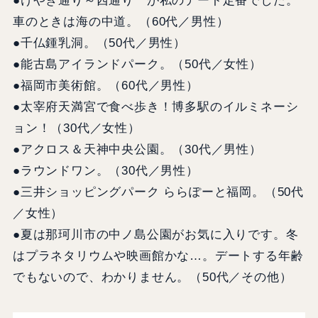
●けやき通り～西通り が私のデート定番でした。
車のときは海の中道。（60代／男性）
●千仏鍾乳洞。（50代／男性）
●能古島アイランドパーク。（50代／女性）
●福岡市美術館。（60代／男性）
●太宰府天満宮で食べ歩き！博多駅のイルミネーシ
ョン！（30代／女性）
●アクロス＆天神中央公園。（30代／男性）
●ラウンドワン。（30代／男性）
●三井ショッピングパーク ららぽーと福岡。（50代
／女性）
●夏は那珂川市の中ノ島公園がお気に入りです。冬
はプラネタリウムや映画館かな…。デートする年齢
でもないので、わかりません。（50代／その他）