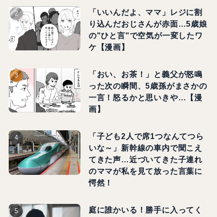
「いいんだよ、ママ」レジに割
り込んだおじさんが赤面…5歳娘
の"ひと言"で空気が一変したワ
ケ【漫画】
「おい、お茶！」と義父が怒鳴
った次の瞬間、5歳孫がまさかの
一言！怒るかと思いきや…【漫
画】
「子ども2人で席1つなんてつら
いな～」新幹線の車内で聞こえ
てきた声…近づいてきた子連れ
のママが私を見て放った言葉に
愕然！
庭に誰かいる！勝手に入ってく