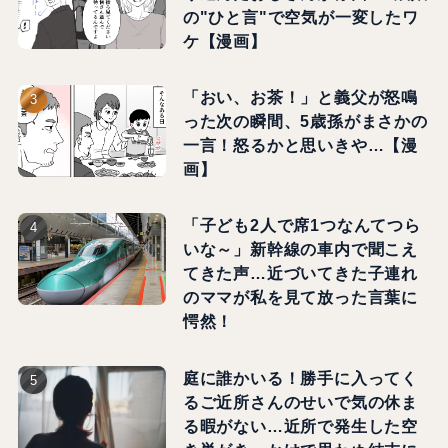
の"ひと言"で空気が一変したワ
ケ【漫画】
「おい、お茶！」と義父が怒鳴
った次の瞬間、5歳孫がまさかの
一言！怒るかと思いきや…【漫
画】
「子ども2人で席1つなんてつら
いな～」新幹線の車内で聞こえ
てきた声…近づいてきた子連れ
のママが私を見て放った言葉に
愕然！
庭に誰かいる！勝手に入ってく
るご近所さんのせいで気の休ま
る暇がない…近所で発生した空