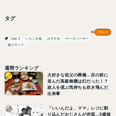
タグ
グルメ
Age.3
いちご大福
おすすめ
チーズバーガー
揚げサンド
週間ランキング
大好きな祖父の葬儀…目の前に
並んだ高級御膳は幻だった！？
故人を偲ぶ気持ちも吹き飛んだ
出来事
「いいんだよ、ママ」レジに割
り込んだおじさんが赤面…5歳娘