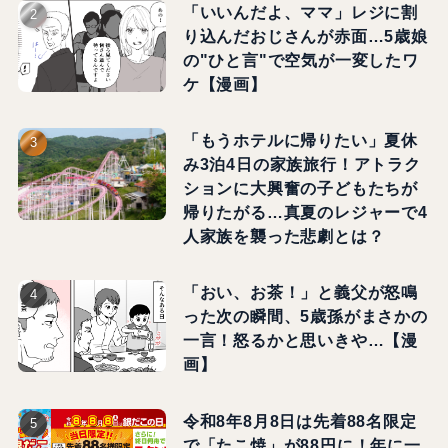
「いいんだよ、ママ」レジに割
り込んだおじさんが赤面…5歳娘
の"ひと言"で空気が一変したワ
ケ【漫画】
「もうホテルに帰りたい」夏休
み3泊4日の家族旅行！アトラク
ションに大興奮の子どもたちが
帰りたがる…真夏のレジャーで4
人家族を襲った悲劇とは？
「おい、お茶！」と義父が怒鳴
った次の瞬間、5歳孫がまさかの
一言！怒るかと思いきや…【漫
画】
令和8年8月8日は先着88名限定
で「たこ焼」が88円に！年に一