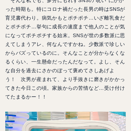
そんな私でも、多分にもれずSNSの“呪い”にかか
った時期も。特にコロナ禍だった長男の時はSNSが
育児書代わり。病気かもとポチポチ…いざ離乳食だ
とポチポチ…挙句に成長の速度まで他人のことが気
になってポチポチする始末。SNSが世の多数派に思
えてしまうアレ、何なんですかね。少数派で珍しい
からバズっているのに。そんなことが分からなくな
るくらい、一生懸命だったんだなって。よし、そん
な自分を過去にさかのぼって褒めてさしあげよ
う！ 次男が産まれて、より手抜きに磨きがかかっ
てきた今日この頃。家族からの苦情など…受け付け
てたまるかー！！