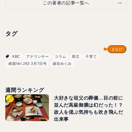
この著者の記事一覧へ
タグ
まなび
KBC
アナウンサー
コラム
両立
子育て
紙面Vol.263 3月7日号
細谷めぐみ
週間ランキング
大好きな祖父の葬儀…目の前に
並んだ高級御膳は幻だった！？
故人を偲ぶ気持ちも吹き飛んだ
出来事