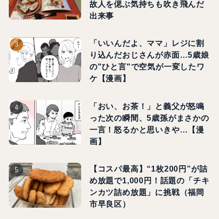
故人を偲ぶ気持ちも吹き飛んだ
出来事
「いいんだよ、ママ」レジに割
り込んだおじさんが赤面…5歳娘
の"ひと言"で空気が一変したワ
ケ【漫画】
「おい、お茶！」と義父が怒鳴
った次の瞬間、5歳孫がまさかの
一言！怒るかと思いきや…【漫
画】
【コスパ最高】“1枚200円”が詰
め放題で1,000円！話題の「チキ
ンカツ詰め放題」に挑戦（福岡
市早良区）