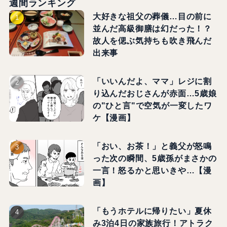
週間ランキング
大好きな祖父の葬儀…目の前に
並んだ高級御膳は幻だった！？
故人を偲ぶ気持ちも吹き飛んだ
出来事
「いいんだよ、ママ」レジに割
り込んだおじさんが赤面…5歳娘
の"ひと言"で空気が一変したワ
ケ【漫画】
「おい、お茶！」と義父が怒鳴
った次の瞬間、5歳孫がまさかの
一言！怒るかと思いきや…【漫
画】
「もうホテルに帰りたい」夏休
み3泊4日の家族旅行！アトラク