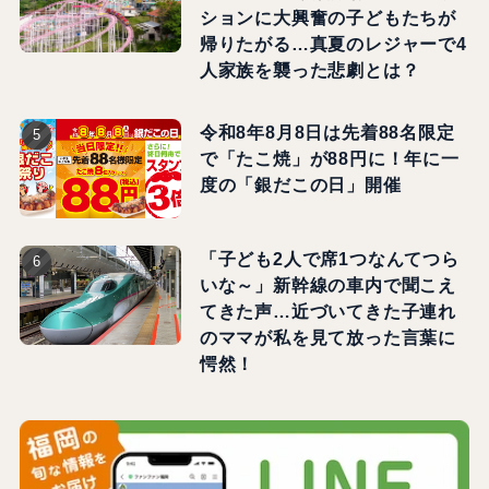
ションに大興奮の子どもたちが
帰りたがる…真夏のレジャーで4
人家族を襲った悲劇とは？
令和8年8月8日は先着88名限定
で「たこ焼」が88円に！年に一
度の「銀だこの日」開催
「子ども2人で席1つなんてつら
いな～」新幹線の車内で聞こえ
てきた声…近づいてきた子連れ
のママが私を見て放った言葉に
愕然！