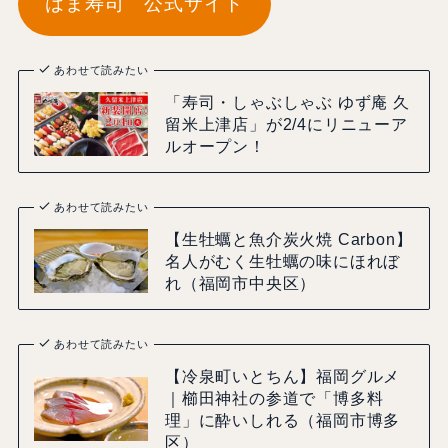
はま寿司 公式サイト
あわせて読みたい
「寿司・しゃぶしゃぶ ゆず庵 久
留米上津店」が2/4にリニューア
ルオープン！
あわせて読みたい
【生牡蠣と魚介炭火焼 Carbon】
名人がむく生牡蠣の味にほれぼ
れ（福岡市中央区）
あわせて読みたい
【冷泉町いとちん】福岡グルメ
｜櫛田神社の参道で「博多料
理」に酔いしれる（福岡市博多
区）