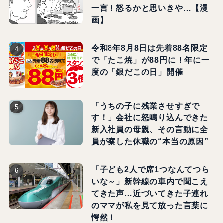
一言！怒るかと思いきや…【漫
画】
令和8年8月8日は先着88名限定
で「たこ焼」が88円に！年に一
度の「銀だこの日」開催
「うちの子に残業させすぎで
す！」会社に怒鳴り込んできた
新入社員の母親、その言動に全
員が察した休職の“本当の原因”
「子ども2人で席1つなんてつら
いな～」新幹線の車内で聞こえ
てきた声…近づいてきた子連れ
のママが私を見て放った言葉に
愕然！