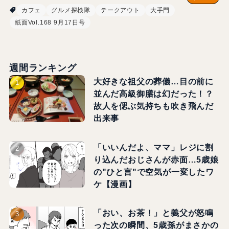
カフェ
グルメ探検隊
テークアウト
大手門
紙面Vol.168 9月17日号
週間ランキング
大好きな祖父の葬儀…目の前に
並んだ高級御膳は幻だった！？
故人を偲ぶ気持ちも吹き飛んだ
出来事
「いいんだよ、ママ」レジに割
り込んだおじさんが赤面…5歳娘
の"ひと言"で空気が一変したワ
ケ【漫画】
「おい、お茶！」と義父が怒鳴
った次の瞬間、5歳孫がまさかの