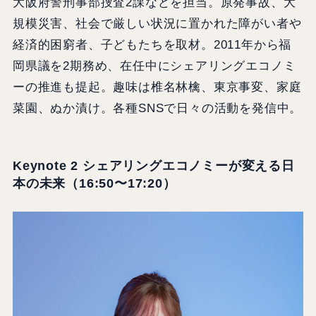
大阪府警刑事部捜査2課などを担当。原発事故、大
規模災害、社会で厳しい状況に置かれた障がい者や
経済的困窮者、子どもたちを取材。2011年から福
岡県議を2期務め、在任中にシェアリングエコノミ
ーの推進も提起。趣味は椎名林檎、東京事変、家庭
菜園、ぬか漬け。各種SNSで日々の活動を発信中。
Keynote 2 シェアリングエコノミーが変える日
本の未来（16:50〜17:20）