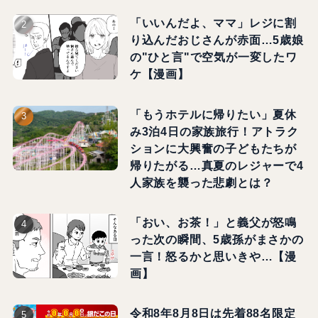
「いいんだよ、ママ」レジに割
り込んだおじさんが赤面…5歳娘
の"ひと言"で空気が一変したワ
ケ【漫画】
「もうホテルに帰りたい」夏休
み3泊4日の家族旅行！アトラク
ションに大興奮の子どもたちが
帰りたがる…真夏のレジャーで4
人家族を襲った悲劇とは？
「おい、お茶！」と義父が怒鳴
った次の瞬間、5歳孫がまさかの
一言！怒るかと思いきや…【漫
画】
令和8年8月8日は先着88名限定