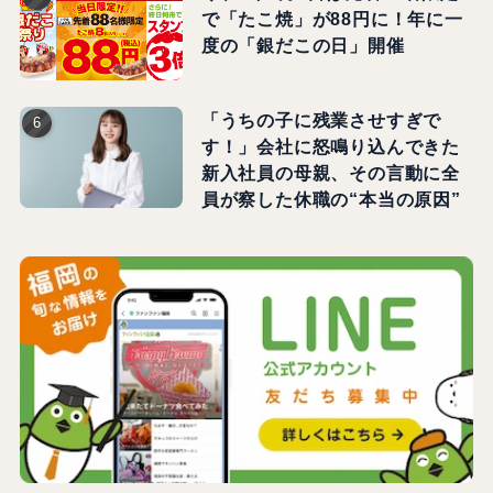
で「たこ焼」が88円に！年に一
度の「銀だこの日」開催
「うちの子に残業させすぎで
す！」会社に怒鳴り込んできた
新入社員の母親、その言動に全
員が察した休職の“本当の原因”