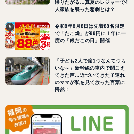
帰りたがる…真夏のレジャーで4
人家族を襲った悲劇とは？
令和8年8月8日は先着88名限定
で「たこ焼」が88円に！年に一
度の「銀だこの日」開催
「子ども2人で席1つなんてつら
いな～」新幹線の車内で聞こえ
てきた声…近づいてきた子連れ
のママが私を見て放った言葉に
愕然！