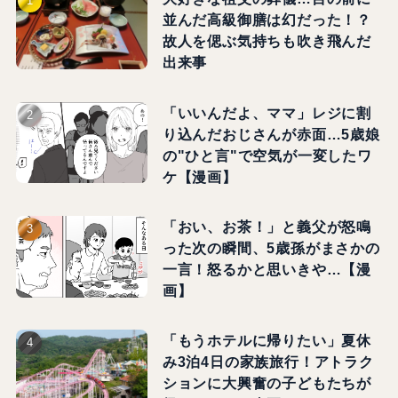
並んだ高級御膳は幻だった！？
故人を偲ぶ気持ちも吹き飛んだ
出来事
「いいんだよ、ママ」レジに割
り込んだおじさんが赤面…5歳娘
の"ひと言"で空気が一変したワ
ケ【漫画】
「おい、お茶！」と義父が怒鳴
った次の瞬間、5歳孫がまさかの
一言！怒るかと思いきや…【漫
画】
「もうホテルに帰りたい」夏休
み3泊4日の家族旅行！アトラク
ションに大興奮の子どもたちが