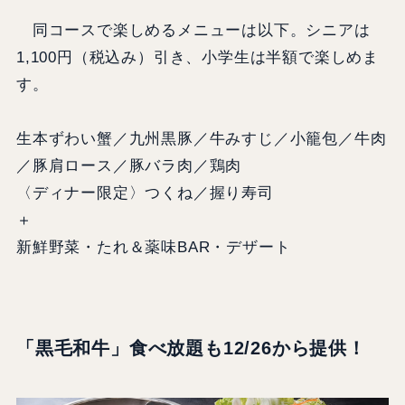
同コースで楽しめるメニューは以下。シニアは
1,100円（税込み）引き、小学生は半額で楽しめま
す。
生本ずわい蟹／九州黒豚／牛みすじ／小籠包／牛肉
／豚肩ロース／豚バラ肉／鶏肉
〈ディナー限定〉つくね／握り寿司
＋
新鮮野菜・たれ＆薬味BAR・デザート
「黒毛和牛」食べ放題も12/26から提供！