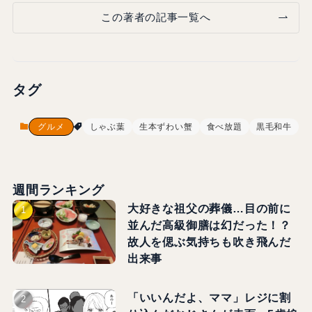
この著者の記事一覧へ
タグ
グルメ
しゃぶ葉
生本ずわい蟹
食べ放題
黒毛和牛
週間ランキング
大好きな祖父の葬儀…目の前に
並んだ高級御膳は幻だった！？
故人を偲ぶ気持ちも吹き飛んだ
出来事
「いいんだよ、ママ」レジに割