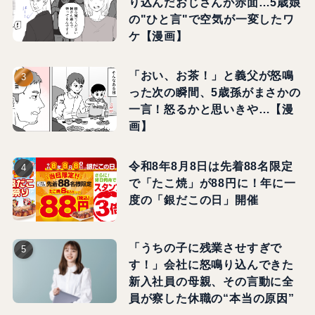
り込んだおじさんが赤面…5歳娘
の"ひと言"で空気が一変したワ
ケ【漫画】
「おい、お茶！」と義父が怒鳴
った次の瞬間、5歳孫がまさかの
一言！怒るかと思いきや…【漫
画】
令和8年8月8日は先着88名限定
で「たこ焼」が88円に！年に一
度の「銀だこの日」開催
「うちの子に残業させすぎで
す！」会社に怒鳴り込んできた
新入社員の母親、その言動に全
員が察した休職の“本当の原因”