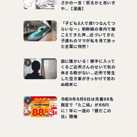
さかの一言！怒るかと思いき
や…【漫画】
「子ども2人で席1つなんてつ
らいな～」新幹線の車内で聞
こえてきた声…近づいてきた
子連れのママが私を見て放っ
た言葉に愕然！
庭に誰かいる！勝手に入って
くるご近所さんのせいで気の
休まる暇がない…近所で発生
した空き巣がきっかけで思わ
ぬ結末に
令和8年8月8日は先着88名
限定で「たこ焼」が88円
に！年に一度の「銀だこの
日」開催