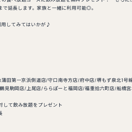
分まで延長します。家族と一緒に利用可能◎。
用してみてはいかが♪
蒲田第一京浜側道店/守口南寺方店/府中店/堺もず泉北1号
浜鶴見駒岡店/上尾店/ららぽーと福岡店/福重拾六町店/船橋宮
対して飲み放題をプレゼント
長