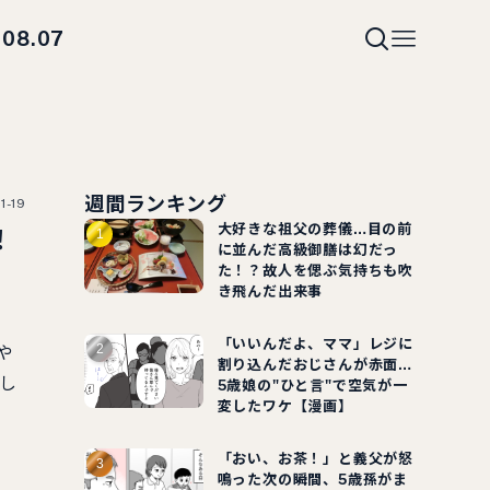
08.07
i
週間ランキング
1-19
大好きな祖父の葬儀…目の前
！
に並んだ高級御膳は幻だっ
た！？故人を偲ぶ気持ちも吹
き飛んだ出来事
「いいんだよ、ママ」レジに
や
割り込んだおじさんが赤面…
し
5歳娘の"ひと言"で空気が一
変したワケ【漫画】
「おい、お茶！」と義父が怒
鳴った次の瞬間、5歳孫がま