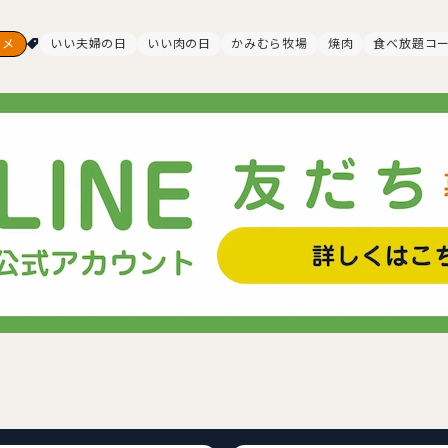
ルメ
いい夫婦の日
いい肉の日
かみむら牧場
焼肉
食べ放題コ