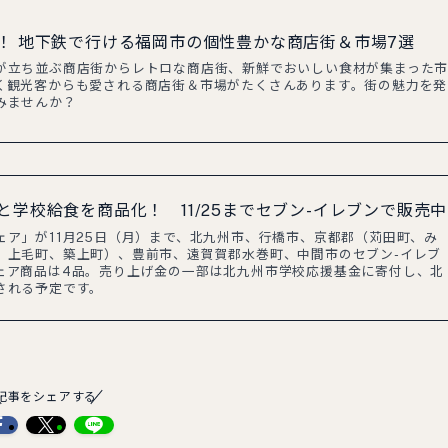
！ 地下鉄で行ける福岡市の個性豊かな商店街＆市場7選
が立ち並ぶ商店街からレトロな商店街、新鮮でおいしい食材が集まった
く観光客からも愛される商店街＆市場がたくさんあります。街の魅力を発
みませんか？
学校給食を商品化！ 11/25までセブン-イレブンで販売中
ェア」が11月25日（月）まで、北九州市、行橋市、京都郡（苅田町、み
、上毛町、築上町）、豊前市、遠賀賀郡水巻町、中間市のセブン-イレブ
ェア商品は4品。売り上げ金の一部は北九州市学校応援基金に寄付し、北
される予定です。
記事をシェアする