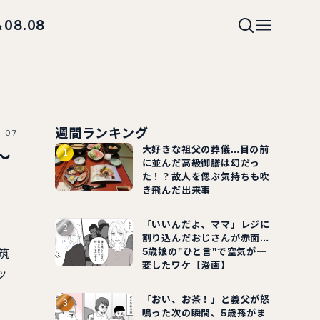
08.08
t
週間ランキング
1-07
大好きな祖父の葬儀…目の前
～
に並んだ高級御膳は幻だっ
た！？故人を偲ぶ気持ちも吹
き飛んだ出来事
「いいんだよ、ママ」レジに
割り込んだおじさんが赤面…
5歳娘の"ひと言"で空気が一
筑
変したワケ【漫画】
ッ
「おい、お茶！」と義父が怒
鳴った次の瞬間、5歳孫がま