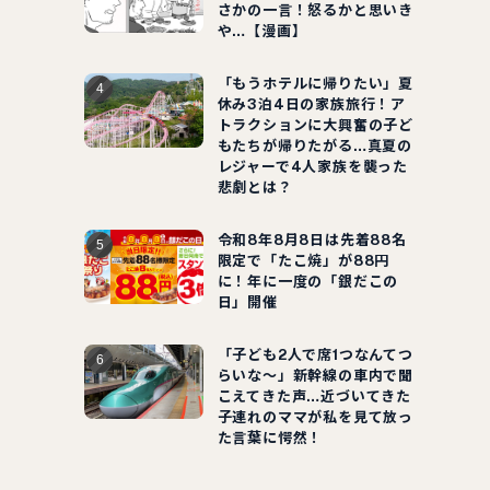
さかの一言！怒るかと思いき
や…【漫画】
「もうホテルに帰りたい」夏
休み3泊4日の家族旅行！ア
トラクションに大興奮の子ど
もたちが帰りたがる…真夏の
レジャーで4人家族を襲った
悲劇とは？
令和8年8月8日は先着88名
限定で「たこ焼」が88円
に！年に一度の「銀だこの
日」開催
「子ども2人で席1つなんてつ
らいな～」新幹線の車内で聞
こえてきた声…近づいてきた
子連れのママが私を見て放っ
た言葉に愕然！