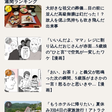
週間ランキング
大好きな祖父の葬儀…目の前に
並んだ高級御膳は幻だった！？
故人を偲ぶ気持ちも吹き飛んだ
出来事
「いいんだよ、ママ」レジに割
り込んだおじさんが赤面…5歳娘
の"ひと言"で空気が一変したワ
ケ【漫画】
「おい、お茶！」と義父が怒鳴
った次の瞬間、5歳孫がまさかの
一言！怒るかと思いきや…【漫
画】
「もうホテルに帰りたい」夏休
み3泊4日の家族旅行！アトラク