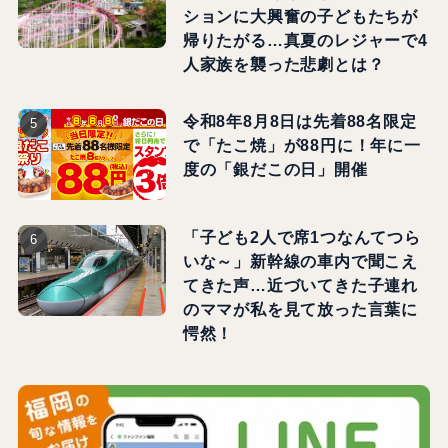
ションに大興奮の子どもたちが
帰りたがる…真夏のレジャーで4
人家族を襲った悲劇とは？
令和8年8月8日は先着88名限定
で「たこ焼」が88円に！年に一
度の「銀だこの日」開催
「子ども2人で席1つなんてつら
いな～」新幹線の車内で聞こえ
てきた声…近づいてきた子連れ
のママが私を見て放った言葉に
愕然！