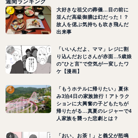
週間ランキング
大好きな祖父の葬儀…目の前に
並んだ高級御膳は幻だった！？
故人を偲ぶ気持ちも吹き飛んだ
出来事
「いいんだよ、ママ」レジに割
り込んだおじさんが赤面…5歳娘
の"ひと言"で空気が一変したワ
ケ【漫画】
「もうホテルに帰りたい」夏休
み3泊4日の家族旅行！アトラク
ションに大興奮の子どもたちが
帰りたがる…真夏のレジャーで4
人家族を襲った悲劇とは？
「おい、お茶！」と義父が怒鳴