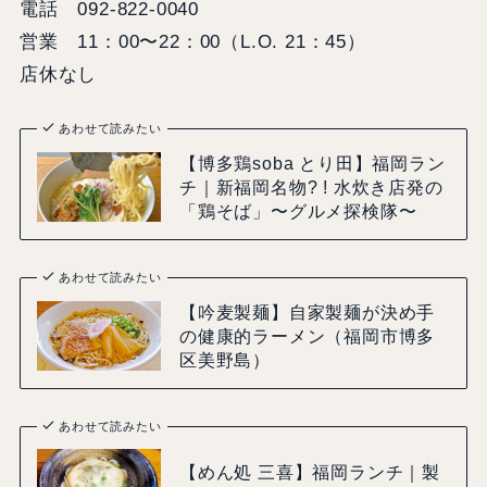
電話 092-822-0040
営業 11：00〜22：00（L.O. 21：45）
店休なし
あわせて読みたい
【博多鶏soba とり田】福岡ラン
チ｜新福岡名物? ! 水炊き店発の
「鶏そば」〜グルメ探検隊〜
あわせて読みたい
【吟麦製麺】自家製麺が決め手
の健康的ラーメン（福岡市博多
区美野島）
あわせて読みたい
【めん処 三喜】福岡ランチ｜製