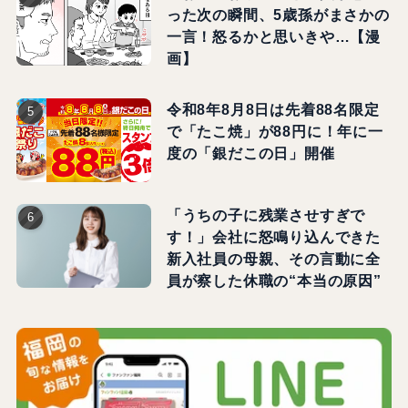
った次の瞬間、5歳孫がまさかの
一言！怒るかと思いきや…【漫
画】
令和8年8月8日は先着88名限定
で「たこ焼」が88円に！年に一
度の「銀だこの日」開催
「うちの子に残業させすぎで
す！」会社に怒鳴り込んできた
新入社員の母親、その言動に全
員が察した休職の“本当の原因”