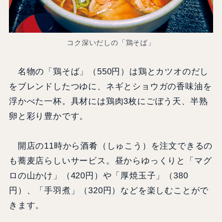
コク深いだしの「鶏そば」
名物の「鶏そば」（550円）は鶏とカツオのだし
をブレンドしたつゆに、ネギとショウガの香味油を
浮かべた一杯。具材には鶏肉3枚にごぼう天、半熟
卵と彩り豊かです。
開店の11時から酒肴（しゅこう）を注文できるの
も蕎麦店らしいサービス。昼からゆっくりと「マグ
ロの山かけ」（420円）や「厚焼玉子」（380
円）、「手羽煮」（320円）などを楽しむことがで
きます。